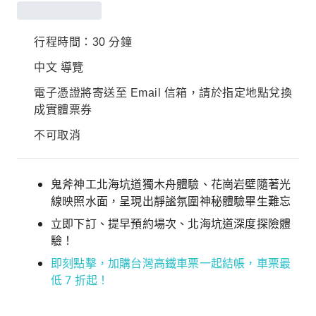
行程時間：30 分鐘
中文 導覽
電子憑證將寄送至 Email 信箱，請於指定地點兌換
成實體票券
不可取消
鬼斧神工北海坑道獨木舟體驗、花崗岩壁隨著光
線映照水面，呈現出靜謐氛圍神秘體驗畢生難忘
立即下訂、提早預約場次、北海坑道深度探險體
驗！
即刻點擊，加購台灣高鐵車票一起結帳，車票最
低 7 折起！