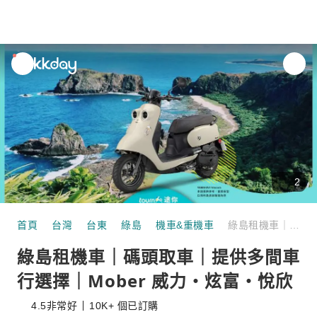
unread
notifications
2
首頁
台灣
台東
綠島
機車&重機車
綠島租機車｜碼頭取車｜提供多間車行選擇｜Mober 威力・炫富・悅欣
綠島租機車｜碼頭取車｜提供多間車
行選擇｜Mober 威力・炫富・悅欣
4.5
非常好
10K+ 個已訂購