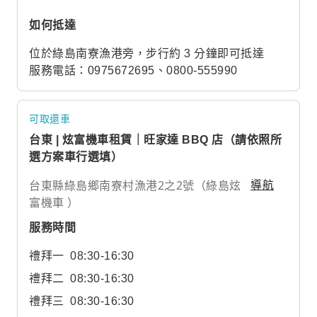
如何抵達
位於綠島南寮漁港旁，步行約 3 分鐘即可抵達
服務電話：0975672695、0800-555990
可取還車
台東 | 炫富機車租賃｜旺家達 BBQ 店（請依照所
選方案車行選填）
台東縣綠島鄉南寮村漁港2之2號（綠島炫
導航
富機車 ）
服務時間
禮拜一
08:30-16:30
禮拜二
08:30-16:30
禮拜三
08:30-16:30