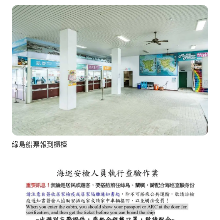
綠島船票報到櫃檯