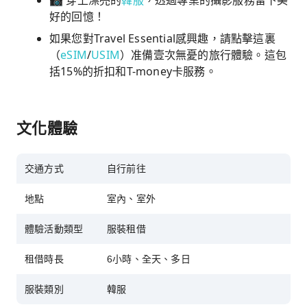
📸 穿上漂亮的
韓服
，透過專業的攝影服務留下美
好的回憶！
如果您對Travel Essential感興趣，請點擊這裏
（
eSIM
/
USIM
）准備壹次無憂的旅行體驗。這包
括15%的折扣和T-money卡服務。
文化體驗
交通方式
自行前往
地點
室內、室外
體驗活動類型
服裝租借
租借時長
6小時、全天、多日
服裝類別
韓服