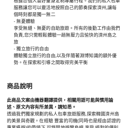
根據您個人喜好量身定制專屬行程。我們的私人包車
服務讓您可以靈活地按照自己的節奏探索濟州,讓每
個時刻都是獨一無二
- 無憂體驗
享受無縫、無憂的自助旅遊。所有的後勤工作由我們
負責,您只需輕鬆體驗一趟無壓力且愉快的濟州島之
旅
- 獨立旅行的自由
體驗獨立旅行的自由,以及伴隨著淵博知識的額外優
勢。在探索和引導之間取得完美平衡
商品說明
此商品文案由機器翻譯提供，相關用語可能與慣用論
述、原文內容有所差異，請知悉。
透過我們獨家規劃的私人包車旅遊服務,探索韓國濟州島
的美景與奇觀。在經驗 豐富的司機(同時也是經由認證的
專業導遊)的帶領下,可悠閒地遊覽島嶼,享受 絕對的便利,