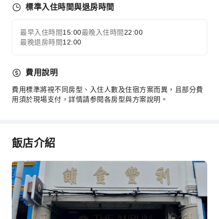
標準入住時間與退房時間
急救包
公共區域監控
最早入住時間
15:00
最晚入住時間
22:00
展開全部
滅火器
最晚退房時間
12:00
保全人員
費用說明
費用標準將視不同房型、入住人數及住宿方案而異，且部分費
用須於現場支付，詳情請参閱各房型與方案說明。
飯店介紹