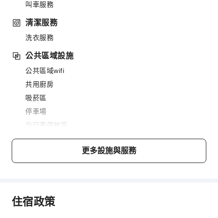
叫車服務
清潔服務
洗衣服務
公共區域設施
公共區域wifi
共用廚房
吸菸區
停車場
自行車停放區
上網服務
更多設施與服務
公共休息室/電視室
櫃檯服務
置物櫃
住宿政策
快速入住退房
安全與保全