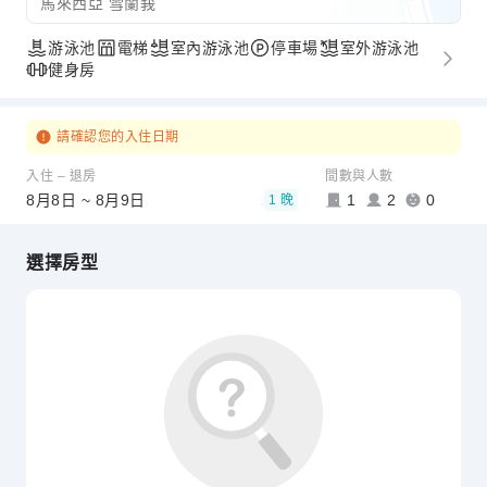
馬來西亞 雪蘭莪
游泳池
電梯
室內游泳池
停車場
室外游泳池
健身房
請確認您的入住日期
入住 – 退房
間數與人數
8月8日 ~ 8月9日
1
2
0
1 晚
選擇房型