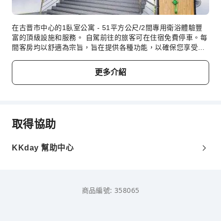
在古晋市中心的1臥室公寓 - 51平方公尺/2間專用衛浴體驗豐
富的頂級設施和服務。 自駕前往的旅客可在住宿免費停車。每
間客房均以舒適為宗旨，旨在提供各種功能，以確保您享受寧
靜的睡眠，同時維持舒適度。部分客房提供空調或床單清潔服
務，為客人打造便利且令人滿意的服務。 許多房型都提供房內
更多介紹
影音串流服務、每日報紙或電視，以供客人娛樂及享受。 古晋
市中心的1臥室公寓 - 51平方公尺/2間專用衛浴特定房型的浴
室提供浴袍、毛巾或吹風機。 從早到晚，古晋市中心的1臥室
公寓 - 51平方公尺/2間專用衛浴提供精彩的娛樂活動讓您參
加。 您可以在住宿的泳池畔放鬆身心，享受悠閒時光。 對於
取得協助
那些不想中斷日常運動習慣的人來說，住宿的健身中心可讓您
保持活力和健康。
KKday 幫助中心
商品編號: 358065