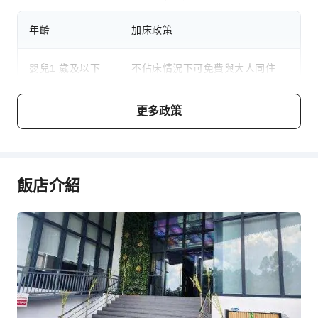
年齡
加床政策
嬰兒1 歲及以下
不佔床情況下可免費與大人同住
兒童2～7 歲
不佔床情況下可免費與大人同住
更多政策
費用說明
費用標準將視不同房型、入住人數及住宿方案而異，且部分費
飯店介紹
用須於現場支付，詳情請参閱各房型與方案說明。