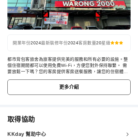
開業年份
2024
最新裝修年份
2024
客房數量
20
星級
都市背包客旅舍為旅客提供完美的服務和所有必要的設施。整
個住宿期間都可以使用免費Wi-Fi，方便您對外保持聯繫。 需
要放鬆一下嗎？您的客房提供客房送餐服務，讓您的住宿體驗
更加舒適愉快。都市背包客旅舍的每間客房均經過精心設計和
裝飾，為旅客提供舒適且溫馨的氛圍。 都市背包客旅舍精心設
更多介紹
計的房型提供獨立客廳、陽台或露台的配置選擇。 都市背包客
旅舍特定房型的浴室提供浴袍、毛巾或吹風機。
取得協助
KKday 幫助中心