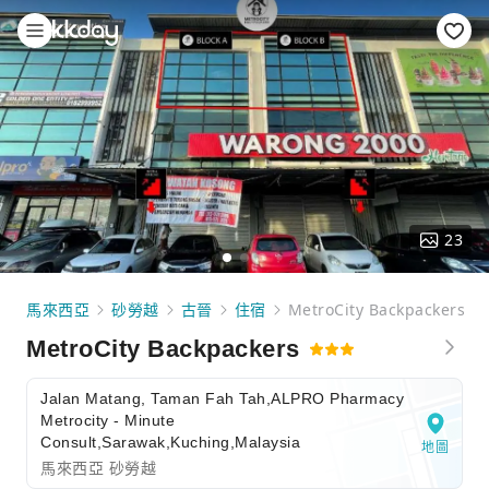
23
馬來西亞
砂勞越
古晉
住宿
MetroCity Backpackers
MetroCity Backpackers
Jalan Matang, Taman Fah Tah,ALPRO Pharmacy
Metrocity - Minute
Consult,Sarawak,Kuching,Malaysia
地圖
馬來西亞 砂勞越