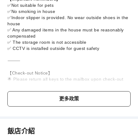
✅Not suitable for pets
✅No smoking in house
✅Indoor slipper is provided. No wear outside shoes in the
house
✅ Any damaged items in the house must be reasonably
compensated
✅ The storage room is not accessible
✅ CCTV is installed outside for guest safety
⸻
【Check-out Notice】
🌟 Please return all keys to the mailbox upon check-out
🌟 Please ensure all windows are closed tightly before
leaving
🌟Clean Up before Check Out
更多政策
🌟Check in 3pm, check out 11.30am
🌟The trash is full. Please take it downstairs by yourself
———
飯店介紹
兒童與加床政策