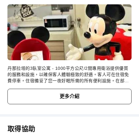
本住宿無最小入住年齡限制，婴幼兒亦可入住。
年齡
加床政策
嬰兒1 歲及以下
不佔床情況下可免費與大人同住
兒童2～7 歲
不佔床情況下可免費與大人同住
丹那拉塔的3臥室公寓 - 1000平方公尺/2間專用衛浴提供優質
的服務和設施，以確保客人體驗極致的舒適。客人可在住宿免
費用說明
費停車。住宿備妥了您一夜好眠所需的所有便利設施。在部分
客房中，客人可享受房內影音串流服務、每日報紙或電視等娛
費用標準將視不同房型、入住人數及住宿方案而異，且部分費
樂。住宿了解浴室設備對於提升旅客滿意度非常重要，因此在
用須於現場支付，詳情請参閱各房型與方案說明。
更多介紹
特定客房內提供浴袍、毛巾或吹風機。
取得協助