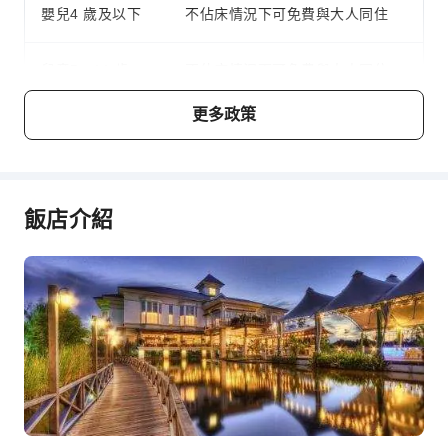
上網服務
嬰兒4 歲及以下
不佔床情況下可免費與大人同住
櫃檯服務
兒童5～11 歲
不佔床情況下可免費與大人同住
行李寄存
櫃檯貴重物品保險箱
更多政策
24 小時櫃檯
費用說明
費用標準將視不同房型、入住人數及住宿方案而異，且部分費
安全與保全
用須於現場支付，詳情請参閱各房型與方案說明。
公共區域監控
飯店介紹
保全人員
急救包
滅火器
煙霧警報器