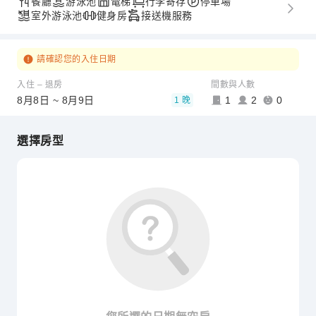
餐廳
游泳池
電梯
行李寄存
停車場
室外游泳池
健身房
接送機服務
請確認您的入住日期
入住 – 退房
間數與人數
8月8日 ~ 8月9日
1
2
0
1 晚
選擇房型