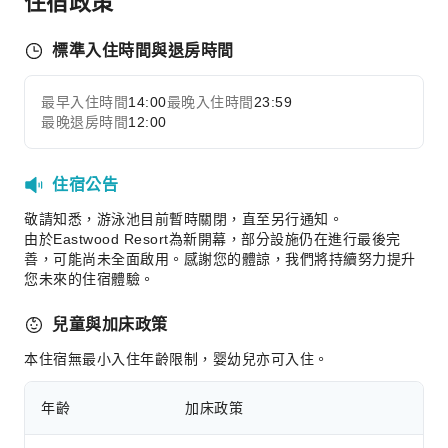
住宿政策
運動設施
標準入住時間與退房時間
高爾夫球場
交通服務
最早入住時間
14:00
最晚入住時間
23:59
展開全部
最晚退房時間
12:00
叫車服務
接送機服務
住宿公告
清潔服務
敬請知悉，游泳池目前暫時關閉，直至另行通知。
熨燙服務
由於Eastwood Resort為新開幕，部分設施仍在進行最後完
洗衣服務
善，可能尚未全面啟用。感謝您的體諒，我們將持續努力提升
您未來的住宿體驗。
公共區域設施
公共區域wifi
兒童與加床政策
花園
本住宿無最小入住年齡限制，婴幼兒亦可入住。
停車場
吸菸區
年齡
加床政策
電梯