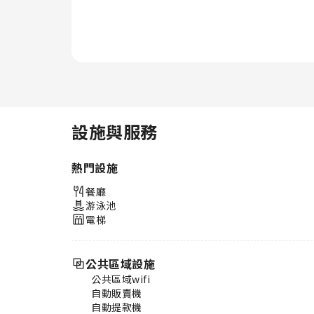
機，以保持您的清潔和舒適。 在
新加坡M尚飯店，每天早晨，您可
享用美味的早餐以開始新的一天。
住宿附設的餐廳提供美味且方便的
餐點選擇，讓您在旅途中不再感到
飢腸轆轆！新加坡M尚飯店提供各
種優質的休閒設施供客人使用。
您可以在住宿的泳池畔放鬆身心，
享受悠閒時光。 對於那些不想中
設施與服務
斷日常運動習慣的人來說，住宿的
健身中心可讓您保持活力和健康。
熱門設施
餐廳
游泳池
電梯
公共區域設施
公共區域wifi
自動販賣機
自動提款機