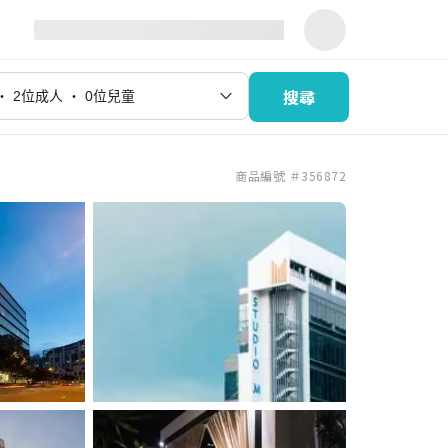
搜尋
商品編號 ＃356872