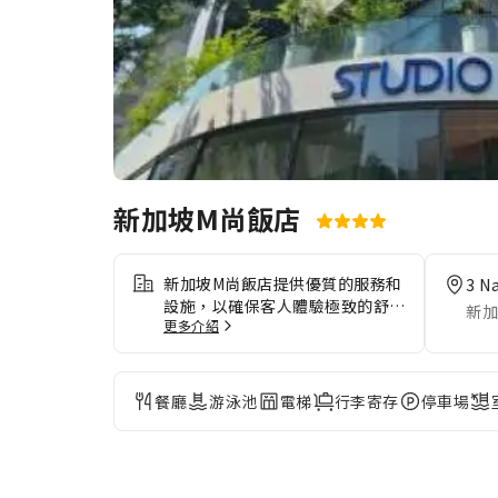
新加坡M尚飯店
新加坡M尚飯店提供優質的服務和
3 N
設施，以確保客人體驗極致的舒
新加
更多介紹
適。在住宿期間使用免費網路以保
持訊息暢通。如果您需要往返機場
的交通服務，住宿可以在您抵達日
期前為您安排。新加坡M尚飯店提
餐廳
游泳池
電梯
行李寄存
停車場
供的交通服務方便您安排新加坡的
旅行、觀光活動和其他探險之旅。
旅客可直接使用住宿內的停車設
施。 透過前台提供的禮賓服務，