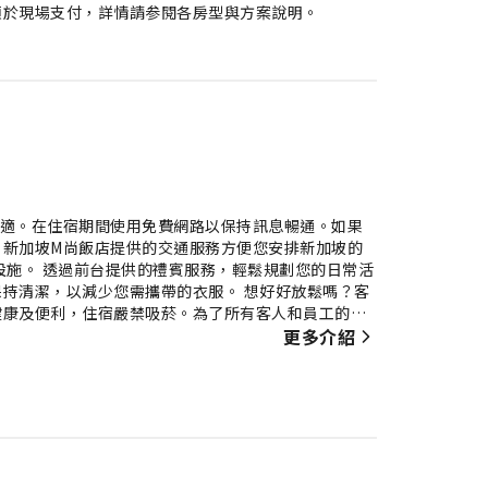
須於現場支付，詳情請参閱各房型與方案說明。
舒適。在住宿期間使用免費網路以保持訊息暢通。如果
。新加坡M尚飯店提供的交通服務方便您安排新加坡的
設施。 透過前台提供的禮賓服務，輕鬆規劃您的日常活
持清潔，以減少您需攜帶的衣服。 想好好放鬆嗎？客
健康及便利，住宿嚴禁吸菸。為了所有客人和員工的健
旨在提供各種功能，以確保您享受寧靜的睡眠，同時維
更多介紹
且令人滿意的服務。新加坡M尚飯店的部分房型提供獨
影音串流服務、每日報紙或電視等室內娛樂設施，為客
，部分房型提供沖泡咖啡或茶的所需用品。 善用特定客
新加坡M尚飯店，每天早晨，您可享用美味的早餐以開
在旅途中不再感到飢腸轆轆！新加坡M尚飯店提供各種
享受悠閒時光。 對於那些不想中斷日常運動習慣的人來