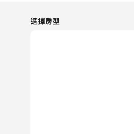
輕鬆規劃您的日常活動和旅行需
求。透過住宿提供的洗衣服務，讓
您心愛的旅行衣物保持清潔，以減
選擇房型
少您需攜帶的衣服。 想好好放鬆
嗎？客房服務等房內設施可讓您盡
情享受房內時光。為確保所有旅客
的健康及便利，住宿嚴禁吸菸。為
了所有客人和員工的健康和福祉，
僅限於指定區域內抽菸。 每間客
房均以舒適為宗旨，旨在提供各種
功能，以確保您享受寧靜的睡眠，
同時維持舒適度。 部分客房提供
空調或床單清潔服務，為客人打造
便利且令人滿意的服務。新加坡M
尚飯店的部分房型提供獨特的設計
元素，例如獨立客廳、陽台或露
台。 部分客房提供房內影音串流
服務、每日報紙或電視等室內娛樂
設施，為客人提供愉快的住宿體
驗。 請放心，住宿會滿足您攝取
水分的需求，部分房型提供沖泡咖
啡或茶的所需用品。 善用特定客
房浴室提供的浴袍、毛巾或吹風