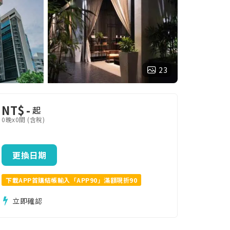
23
NT$
-
起
0晚x0間 (含稅)
更換日期
下載APP首購結帳輸入「APP90」滿額現折90
立即確認