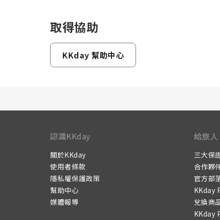
取得協助
KKday 幫助中心
認識KKday
給旅人
關於KKday
三大保
使用者條款
合作夥
隱私權保護政策
官方部
幫助中心
KKday 
媒體報導
兌換商
KKday 