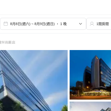
坡M尚飯店