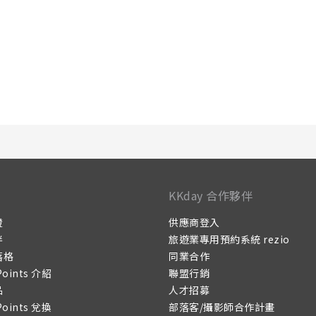
KKday 合作夥伴
證
供應商登入
伴
旅遊業專用預約系統 rezio
落格
同業合作
Points 介紹
聯盟行銷
品
人才招募
Points 兌換
部落客/攝影師合作計畫