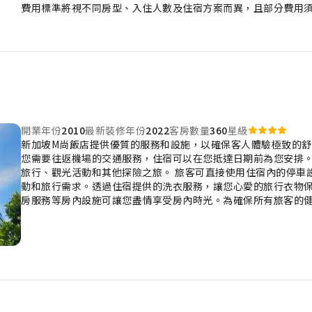
費用標準將視不同房型、入住人數及住宿方案而異，且部分費用
開業年份
2010
最新裝修年份
2022
客房數量
360
星級
新加坡M尚飯店提供優質的服務和設施，以確保客人體驗極致的
您需要往返機場的交通服務，住宿可以在您抵達日期前為您安排
旅行、觀光活動和其他探險之旅。 旅客可直接使用住宿內的停車
動和旅行需求。透過住宿提供的洗衣服務，讓您心愛的旅行衣物保
房服務等房內設施可讓您盡情享受房內時光。為確保所有旅客的
康和福祉，僅限於指定區域內抽菸。 每間客房均以舒適為宗旨，
持舒適度。 部分客房提供空調或床單清潔服務，為客人打造便利
特的設計元素，例如獨立客廳、陽台或露台。 部分客房提供房內
人提供愉快的住宿體驗。 請放心，住宿會滿足您攝取水分的需求
房浴室提供的浴袍、毛巾或吹風機，以保持您的清潔和舒適。 在
始新的一天。住宿附設的餐廳提供美味且方便的餐點選擇，讓您
優質的休閒設施供客人使用。 您可以在住宿的泳池畔放鬆身心，
說，住宿的健身中心可讓您保持活力和健康。