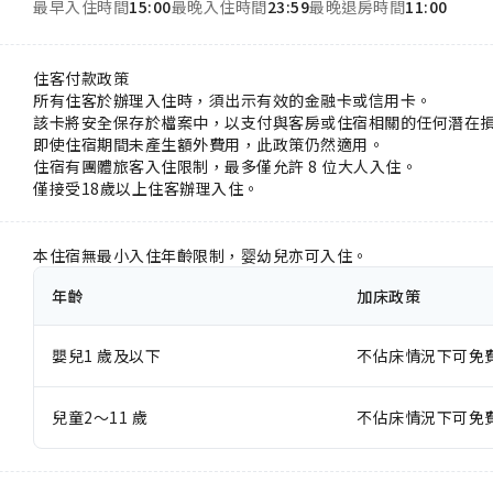
最早入住時間
15:00
最晚入住時間
23:59
最晚退房時間
11:00
住客付款政策
所有住客於辦理入住時，須出示有效的金融卡或信用卡。
該卡將安全保存於檔案中，以支付與客房或住宿相關的任何潛在
即使住宿期間未產生額外費用，此政策仍然適用。
住宿有團體旅客入住限制，最多僅允許 8 位大人入住。
僅接受18歲以上住客辦理入住。
本住宿無最小入住年齡限制，婴幼兒亦可入住。
年齡
加床政策
嬰兒1 歲及以下
不佔床情況下可免
兒童2～11 歲
不佔床情況下可免