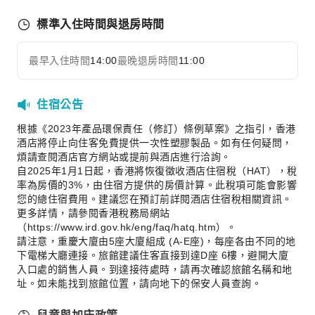
標準入住時間與退房時間
最早入住時間
14:00
最晚退房時間
11:00
住宿公告
根據《2023年產品環保責任（修訂）條例草案》之指引，香港
酒店將停止向住客免費提供一次性塑膠製品。如有任何疑問，
煩請查閱酒店官方網站或提前與酒店進行洽詢。
自2025年1月1日起，香港將恢復徵收酒店住宿稅（HAT），稅
率為房價的3%，由住宿方提供的房價計算。此稅項可能會影響
您的總住宿費用。建議您在預訂前詳閱酒店住宿稅相關資訊。
更多詳情，請參閱香港稅務局網站
（https://www.ird.gov.hk/eng/faq/hatq.htm）。
請注意，重慶大廈由5座大廈組成 (A-E座)，每座各由不同的地
下電梯大廳連接。旅館建議住客直接到達D座 6樓，避開大廈
入口處的銷售人員。到達接待處時，請再次確認旅館名稱和地
址。如未能找到旅館位置，請向地下的保安人員查詢。