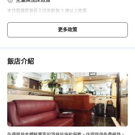
兒童與加床政策
本住宿接受最低入住年齡為 2 歲以上旅客
年齡
加床政策
更多政策
嬰兒3 歲及以下
不佔床情況下可免費與大人同住
兒童4～5 歲
不佔床情況下可免費與大人同住
飯店介紹
費用說明
費用標準將視不同房型、入住人數及住宿方案而異，且部分費
用須於現場支付，詳情請参閱各房型與方案說明。
在德國旅舍體驗豐富的頂級設施和服務。住宿提供免費網路，