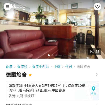
23
香港
香港島
香港中西區
中環
住宿
德國旅舍
德國旅舍
彌敦道36-44重慶大廈D座6樓D2室（接待處在10樓
D座）,香港特別行政區,香港,中國香港
地圖
香港 九龍 油尖旺