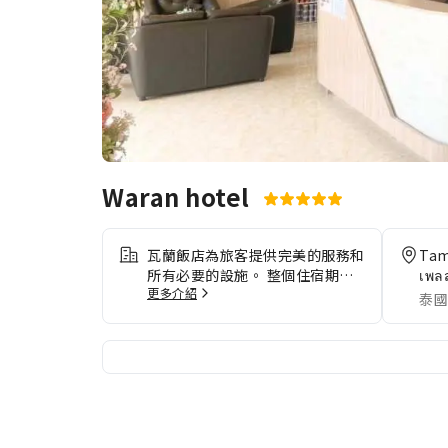
Waran hotel
瓦蘭飯店為旅客提供完美的服務和
Tam
所有必要的設施。 整個住宿期間
เพลส
更多介紹
都可以使用免費Wi-Fi，方便您對
泰國
外保持聯繫。 需要放鬆一下嗎？
您的客房提供客房送餐服務，讓您
的住宿體驗更加舒適愉快。瓦蘭飯
店的每間客房均經過精心設計和裝
飾，為旅客提供舒適且溫馨的氛
圍。針對住宿的部分客房，客人可
以享受便利的空調或床單清潔服