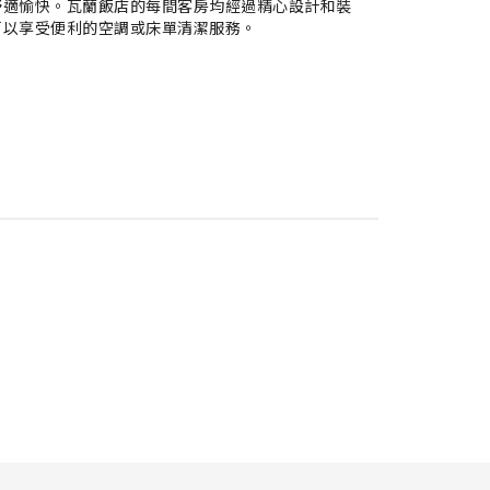
舒適愉快。瓦蘭飯店的每間客房均經過精心設計和裝
可以享受便利的空調或床單清潔服務。