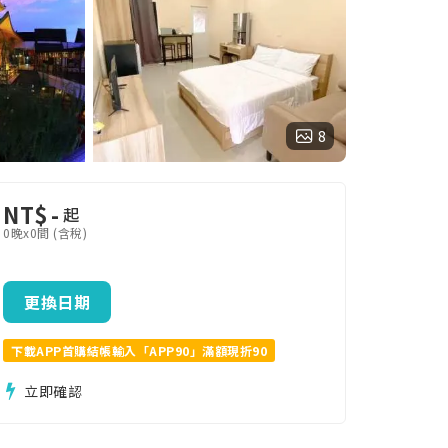
8
NT$
-
起
0晚x0間 (含稅)
更換日期
下載APP首購結帳輸入「APP90」滿額現折90
立即確認