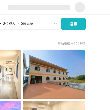
搜尋
商品編號 ＃356162