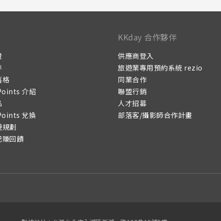
KKday 合作夥伴
證
供應商登入
伴
旅遊業專用預約系統 rezio
落格
同業合作
Points 介紹
聯盟行銷
品
人才招募
Points 兌換
部落客/攝影師合作計畫
遊規劃
記賺回饋