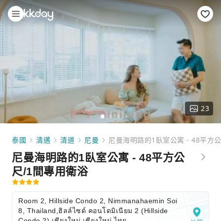
23
泰國
清邁
清道
尼曼
尼曼海明路的1臥室公寓 - 48平方
尼曼海明路的1臥室公寓 - 48平方公
尺/1間專用衛浴
Room 2, Hillside Condo 2, Nimmanahaemin Soi
8, Thailand,ฮิลล์ไซด์ คอนโดมิเนียม 2 (Hillside
Condo 2),เชียงใหม่,เชียงใหม่,ไทย