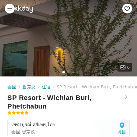
6
泰國
碧差汶
住宿
SP Resort - Wichian Buri, Phetchabu
SP Resort - Wichian Buri,
Phetchabun
เพชรบูรณ์,ศรีเทพ,ไทย
泰國 碧差汶
地圖