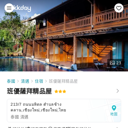
23
泰國
清邁
住宿
班優薩拜精品屋
班優薩拜精品屋
213/7 ถนนมหิดล ตำบลช้าง
คลาน,เชียงใหม่,เชียงใหม่,ไทย
地圖
泰國 清邁