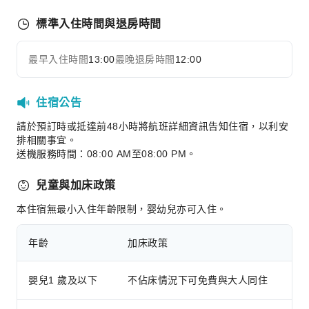
行李寄存
標準入住時間與退房時間
櫃檯貴重物品保險箱
24 小時櫃檯
最早入住時間
13:00
最晚退房時間
12:00
展開全部
安全與保全
公共區域監控
住宿公告
煙霧警報器
請於預訂時或抵達前48小時將航班詳細資訊告知住宿，以利安
排相關事宜。
送機服務時間：08:00 AM至08:00 PM。
兒童與加床政策
本住宿無最小入住年齡限制，婴幼兒亦可入住。
年齡
加床政策
嬰兒1 歲及以下
不佔床情況下可免費與大人同住