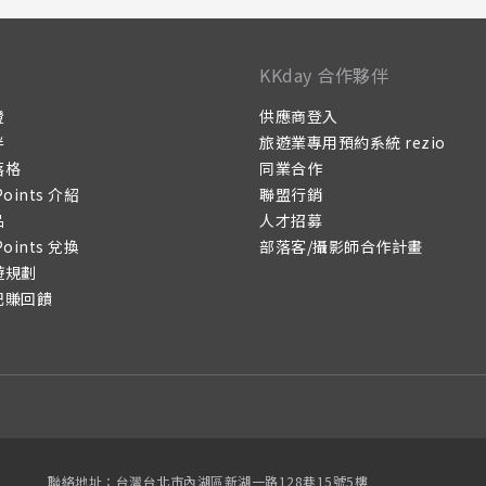
KKday 合作夥伴
證
供應商登入
伴
旅遊業專用預約系統 rezio
落格
同業合作
Points 介紹
聯盟行銷
品
人才招募
Points 兌換
部落客/攝影師合作計畫
遊規劃
記賺回饋
聯絡地址：台灣台北市內湖區新湖一路128巷15號5樓