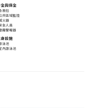
安全與保全
急救包
公共區域監控
滅火器
保全人員
煙霧警報器
健身設施
游泳池
室內游泳池