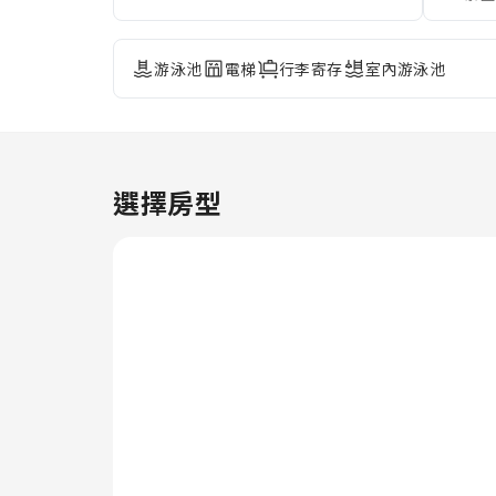
供交通服務，方便您探索想去的清
邁景點。住宿提供前台服務和禮賓
服務。如果您需要幫助，票務服務
游泳池
電梯
行李寄存
室內游泳池
還能協助您預訂票券和附近最精彩
的演出及活動。不論您是長期住宿
還是需要乾淨的衣物，住宿提供的
便利洗衣服務可確保您喜愛的旅行
衣物保持乾淨並可隨時取用；方便
的是，在住宿就可享受這項服務。
選擇房型
住宿提供的客房服務使其成為絕佳
的住宿選擇。僅允許在住宿指定的
吸菸區內抽菸。住宿備妥了您一夜
好眠所需的所有便利設施。為了您
的方便，部分客房配有空調或床單
清潔服務，以提升您的住宿體驗。
入住特定房型的客人可以在住宿期
間享受室內娛樂，如房內影音串流
服務、每日報紙或電視。 住宿的
部分房型提供房內飲品，以滿足您
的需求。 住宿了解浴室設備對於
提升旅客滿意度非常重要，因此在
特定客房內提供浴袍、毛巾或吹風