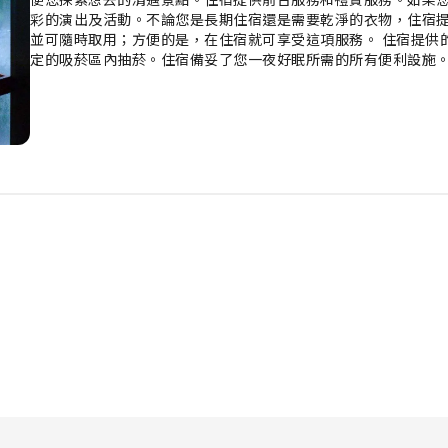
彩的演出及活動。不論您是長期住宿還是需要乾淨的衣物，住宿
並可隨時取用；方便的是，在住宿就可享受這項服務。 住宿提供
定的吸菸區內抽菸。住宿備妥了您一夜好眠所需的所有便利設施
以提升您的住宿體驗。 入住特定房型的客人可以在住宿期間享受
宿的部分房型提供房內飲品，以滿足您的需求。 住宿了解浴室設
供浴袍、毛巾或吹風機。 在船員飯店，每天都以住宿免費提供的
活動和設施保證為您帶來愉快的體驗。入住期間，至少要去住宿