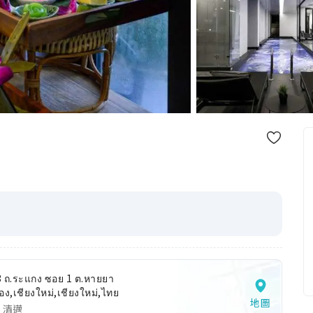
3 ถ.ระแกง ซอย 1 ต.หายยา
ือง,เชียงใหม่,เชียงใหม่,ไทย
地圖
 清邁