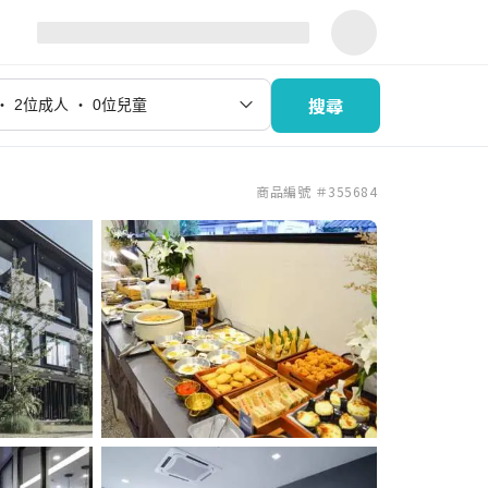
搜尋
商品編號 ＃355684