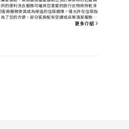
提供的便利洗衣服務可確保您喜愛的旅行衣物保持乾淨
的客房服務使其成為絕佳的住宿選擇。僅允許在住宿指
。為了您的方便，部分客房配有空調或床單清潔服務，
室內娛樂，如房內影音串流服務、每日報紙或電視。 住
更多介紹
備對於提升旅客滿意度非常重要，因此在特定客房內提
美味早餐展開新的一天吧！在您入住期間，各種精彩的
的泳池一次才行。