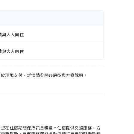
費與大人同住
費與大人同住
須於現場支付，詳情請参閱各房型與方案說明。
便您在住宿期間保持訊息暢通。住宿提供交通服務，方
您需要幫助，票務服務還能協助您預訂票券和附近最精