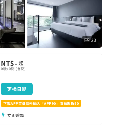
23
NT$
-
起
0晚x0間 (含稅)
更換日期
下載APP首購結帳輸入「APP90」滿額現折90
立即確認