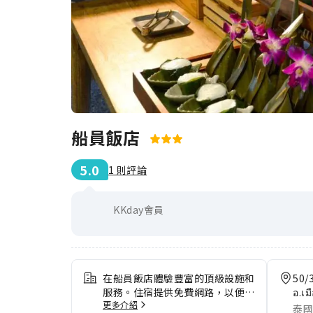
船員飯店
5.0
1 則評論
KKday會員
在船員飯店體驗豐富的頂級設施和
50/
服務。住宿提供免費網路，以便您
อ.เม
更多介紹
在住宿期間保持訊息暢通。住宿提
泰國