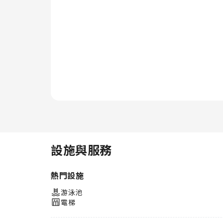
機。 在船員飯店，每天都以住宿
免費提供的美味早餐展開新的一天
吧！在您入住期間，各種精彩的活
動和設施保證為您帶來愉快的體
驗。入住期間，至少要去住宿的泳
池一次才行。
設施與服務
熱門設施
游泳池
電梯