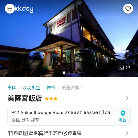
23
泰國
沙功那空
住宿
美薩宮飯店
美薩宮飯店
942 Sakonthawapii Road,สกลนคร,สกลนคร,ไทย
泰國 沙功那空
地圖
餐廳
電梯
行李寄存
停車場