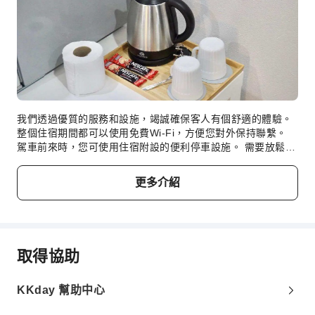
我們透過優質的服務和設施，竭誠確保客人有個舒適的體驗。
整個住宿期間都可以使用免費Wi-Fi，方便您對外保持聯繫。
駕車前來時，您可使用住宿附設的便利停車設施。 需要放鬆一
下嗎？您的客房提供客房送餐服務，讓您的住宿體驗更加舒適
愉快。為了確保您獲得最大程度的放鬆，客房擁有溫馨的設
更多介紹
計，並備妥了所有基本用品，以營造出愉快的住宿體驗。針對
住宿的部分客房，客人可以享受便利的空調或床單清潔服務。
請放心，部分客房提供沖泡咖啡或茶的所需用品，不用擔心口
渴的時候沒東西喝。 大家都喜歡美味的咖啡！住宿附設的咖啡
廳確保您每天早晨或任何需要的時候都能品嚐一杯正宗的現煮
取得協助
咖啡。
KKday 幫助中心