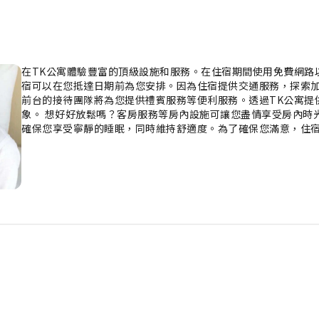
在TK公寓體驗豐富的頂級設施和服務。在住宿期間使用免費網路
宿可以在您抵達日期前為您安排。因為住宿提供交通服務，探索加
前台的接待團隊將為您提供禮賓服務等便利服務。透過TK公寓提
象。 想好好放鬆嗎？客房服務等房內設施可讓您盡情享受房內時
確保您享受寧靜的睡眠，同時維持舒適度。為了確保您滿意，住
快的入住體驗。TK公寓的部分房型提供獨特的設計元素，例如獨
務、每日報紙或電視，以供客人娛樂及享受。請放心，住宿會滿
需用品。基本的浴室設施十分重要，住宿的部分客房浴室提供浴袍
啡廳裡品嚐一杯香醇的咖啡，感受清新早晨的愉悅。住宿附設的
到飢腸轆轆！透過TK公寓附設的24小時自動販賣機，隨時獲得
供的料理設備。