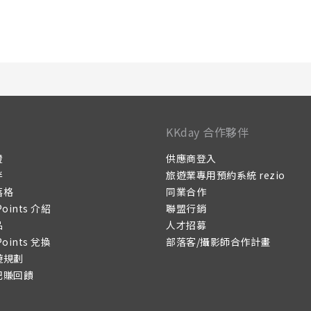
KKday 合作夥伴
證
供應商登入
伴
旅遊業專用預約系統 rezio
落格
同業合作
Points 介紹
聯盟行銷
品
人才招募
Points 兌換
部落客/攝影師合作計畫
遊規劃
記賺回饋