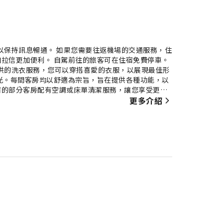
以保持訊息暢通。 如果您需要往返機場的交通服務，住
拉信更加便利。 自駕前往的旅客可在住宿免費停車。
供的洗衣服務，您可以穿搭喜愛的衣服，以展現最佳形
光。每間客房均以舒適為宗旨，旨在提供各種功能，以
宿的部分客房配有空調或床單清潔服務，讓您享受更愉
立客廳、陽台或露台。許多房型都提供房內影音串流服
更多介紹
足您攝取水分的需求，部分房型提供沖泡咖啡或茶的所
、毛巾或吹風機，以提升您的住宿體驗。 在住宿的咖
餐廳提供美味且方便的餐點選擇，讓您在旅途中不再感
平價的飲料點心。想自己下廚嗎？那您一定會喜歡住宿提