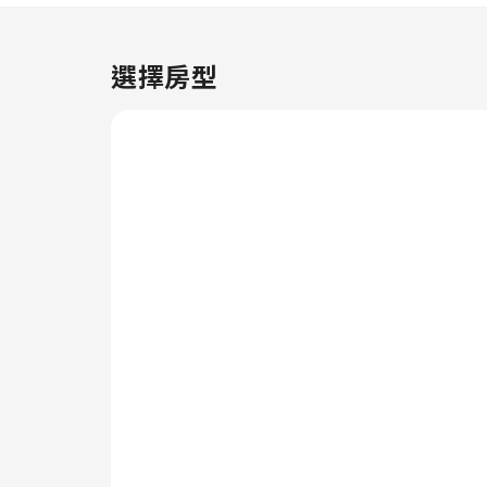
愛的衣服，以展現最佳形象。 想
好好放鬆嗎？客房服務等房內設施
可讓您盡情享受房內時光。每間客
選擇房型
房均以舒適為宗旨，旨在提供各種
功能，以確保您享受寧靜的睡眠，
同時維持舒適度。為了確保您滿
意，住宿的部分客房配有空調或床
單清潔服務，讓您享受更愉快的入
住體驗。TK公寓的部分房型提供
獨特的設計元素，例如獨立客廳、
陽台或露台。許多房型都提供房內
影音串流服務、每日報紙或電視，
以供客人娛樂及享受。請放心，住
宿會滿足您攝取水分的需求，部分
房型提供沖泡咖啡或茶的所需用
品。基本的浴室設施十分重要，住
宿的部分客房浴室提供浴袍、毛巾
或吹風機，以提升您的住宿體驗。
在住宿的咖啡廳裡品嚐一杯香醇的
咖啡，感受清新早晨的愉悅。住宿
附設的餐廳提供美味且方便的餐點
選擇，讓您在旅途中不再感到飢腸
轆轆！透過TK公寓附設的24小時