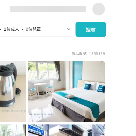
搜尋
商品編號 ＃355189