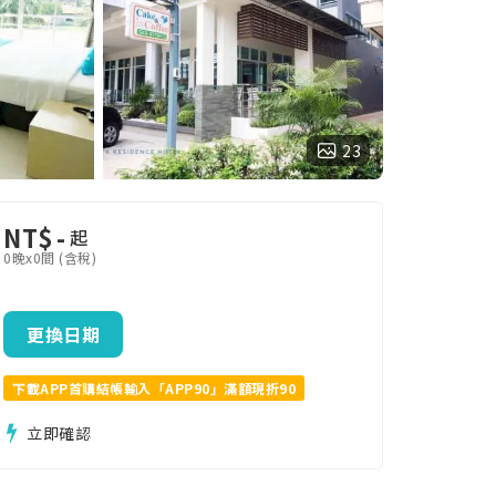
23
NT$
-
起
0晚x0間 (含稅)
更換日期
下載APP首購結帳輸入「APP90」滿額現折90
立即確認