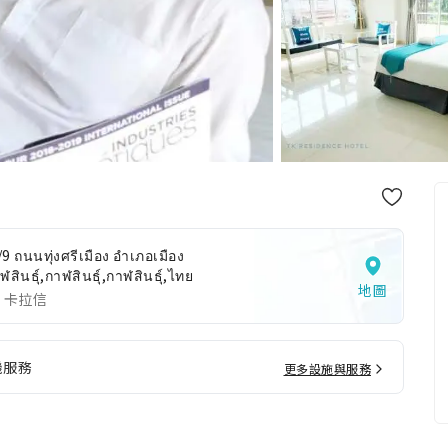
9 ถนนทุ่งศรีเมือง อำเภอเมือง
ฬสินธุ์,กาฬสินธุ์,กาฬสินธุ์,ไทย
地圖
 卡拉信
機服務
更多設施與服務