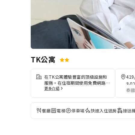
TK公寓
在TK公寓體驗豐富的頂級設施和
419/
服務。在住宿期間使用免費網路以
จ.กา
更多介紹
保持訊息暢通。 如果您需要往返
泰國
機場的交通服務，住宿可以在您抵
達日期前為您安排。因為住宿提供
交通服務，探索加拉信更加便利。
餐廳
電梯
停車場
快速入住退房
接送
自駕前往的旅客可在住宿免費停
車。 前台的接待團隊將為您提供
禮賓服務等便利服務。透過TK公
寓提供的洗衣服務，您可以穿搭喜