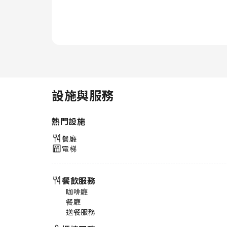
自動販賣機，隨時獲得平價的飲料
點心。想自己下廚嗎？那您一定會
喜歡住宿提供的料理設備。
設施與服務
熱門設施
餐廳
電梯
餐飲服務
咖啡廳
餐廳
送餐服務