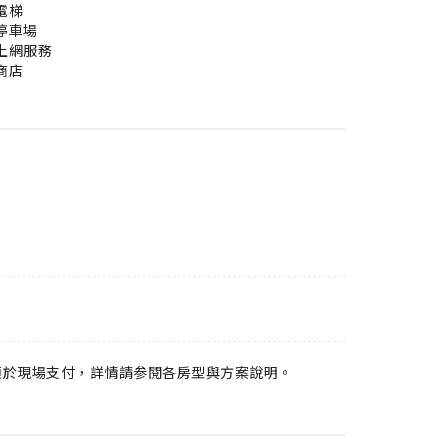
電梯
停車場
上網服務
商店
須於現場支付，詳情請参閱各房型與方案說明。