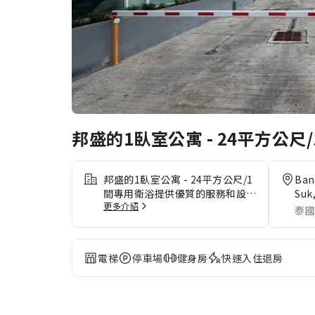
邦盛的1臥室公寓 - 24平方公尺
邦盛的1臥室公寓 - 24平方公尺/1
Ban
間專用衛浴提供優質的服務和設
Suk,
更多介紹
施，以確保客人體驗極致的舒適。
泰國
在住宿期間使用免費網路以保持訊
息暢通。自駕前往的旅客可在住宿
免費停車。前台的接待團隊將為您
電梯
停車場
健身房
快速入住退房
提供禮賓服務等便利服務。 為了
確保您獲得最大程度的放鬆，客房
擁有溫馨的設計，並備妥了所有基
本用品，以營造出愉快的住宿體