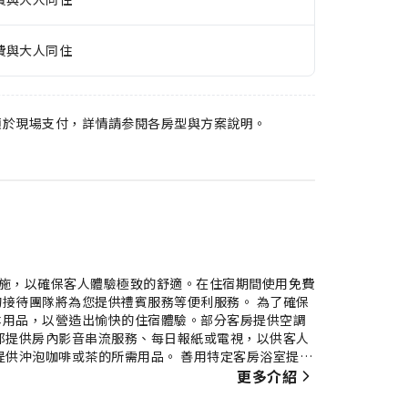
費與大人同住
須於現場支付，詳情請参閱各房型與方案說明。
和設施，以確保客人體驗極致的舒適。在住宿期間使用免費
接待團隊將為您提供禮賓服務等便利服務。 為了確保
本用品，以營造出愉快的住宿體驗。部分客房提供空調
都提供房內影音串流服務、每日報紙或電視，以供客人
提供沖泡咖啡或茶的所需用品。 善用特定客房浴室提供
臥室公寓 - 24平方公尺/1間專用衛浴提供的各式活
更多介紹
可讓您保持活力和健康。