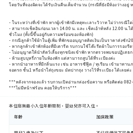
โดยวันที่จองผิดจะได้รับเงินคืนเต็มจำนวน (กรณีที่ยังมีห้องว่างอยู่
- ในระหว่างที่เข้าพัก หากผู้เข้าพักมีเหตุทะเลาะวิวาท ไม่ว่ากรณี
- สามารถเช็คอินก่อนเวลา 14.00 น. และ เช็คเอ้าท์หลัง 12.00 น.ได้
ชั่วโมง (ทั้งนี้ขึ้นอยู่กับความพร้อมของห้องพัก)
- กรณีลูกค้าใช้ผ้าในตู้เพิ่ม ที่พักขออนุญาตคิดเงินเป็นราคาส่งซัก
- หากลูกค้าเข้าพักห้องที่มีเตารีด รบกวนใช้โต๊ะรีดผ้าในการรองร
- ไม่อนุญาตให้นำสัตว์เลี้ยงทุกชนิดเข้าพัก หากตรวจพบขอปฏิเสธก
- ห้ามสูบบุหรี่ภายในห้องพัก แต่สามารถสูบได้ที่ระเบียงค่ะ
- หากนำอาหารที่มีกลิ่นแรง เช่น อาหารซีฟู๊ด / ทุเรียน เข้ามาทา
จอดรถ ชั้น1 หรือนำใส่ถุงขยะ มัดปากถุง วางไว้ที่ระเบียง ได้เลยค่ะ
***หลังจากจองแล้ว รบกวนเปิดอ่านกล่องข้อความ หรือติดต่อ 082
***ไม่มีหน้าฟร้อน คอยให้บริการ***
本住宿無最小入住年齡限制，婴幼兒亦可入住。
年齡
加床政策
嬰兒2 歲及以下
不佔床情況下可免