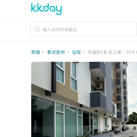
泰國
春武里府
住宿
邦盛的1臥室公寓 - 24