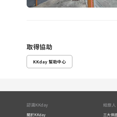
取得協助
KKday 幫助中心
認識KKday
給旅人
關於KKday
三大保