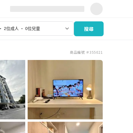
搜尋
商品編號 ＃355021