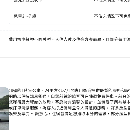
兒童3～7 歲
不佔床情況下可免
費用標準將視不同房型、入住人數及住宿方案而異，且部分費用
邦盛的1臥室公寓 - 24平方公尺/1間專用衛浴提供優質的服務
網路以保持訊息暢通。自駕前往的旅客可在住宿免費停車。前台的
您獲得最大程度的放鬆，客房擁有溫馨的設計，並備妥了所有基
或床單清潔服務，為客人打造便利且令人滿意的服務。 許多房型
娛樂及享受。 請放心，住宿會滿足您攝取水分的需求，部分房型
的浴袍、毛巾或吹風機，以保持您的清潔和舒適。 盡情享受邦盛的1
動。 對於那些不想中斷日常運動習慣的人來說，住宿的健身中心