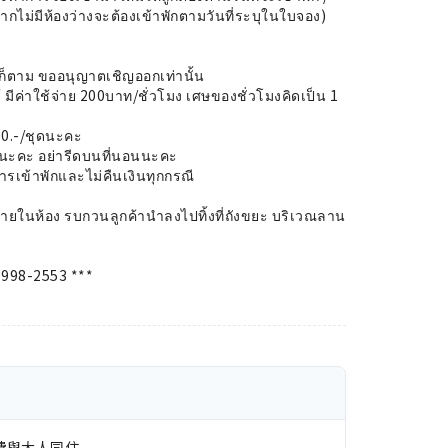
 หากไม่มีห้องว่างจะต้องเข้าพักตามวันที่ระบุในใบจอง)
ใดก็ตาม ขออนุญาตเชิญออกเท่านั้น
 มีค่าใช้จ่าย 200บาท/ชั่วโมง เศษของชั่วโมงคิดเป็น 1
200.-/ชุดนะคะ
ีดนะคะ อย่ารีดบนที่นอนนะคะ
ารเข้าพักและไม่คืนเงินทุกกรณี
นภายในห้อง รบกวนลูกค้านำลงไปทิ้งที่ถังขยะ บริเวณลาน
-998-2553 ***
費與大人同住