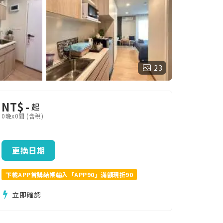
23
NT$
-
起
0晚x0間 (含稅)
更換日期
下載APP首購結帳輸入「APP90」滿額現折90
立即確認