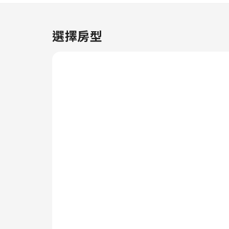
的設計，並備妥了所有基本用品，
以營造出愉快的住宿體驗。 許多
房型都提供房內影音串流服務、每
選擇房型
日報紙或電視，以供客人娛樂及享
受。請放心，住宿會滿足您攝取水
分的需求，部分房型提供沖泡咖啡
或茶的所需用品。 善用特定客房
浴室提供的浴袍、毛巾或吹風機，
以保持您的清潔和舒適。