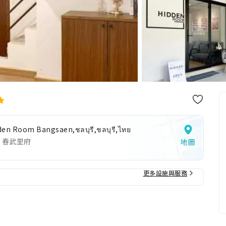
den Room Bangsaen,ชลบุรี,ชลบุรี,ไทย
 春武里府
地圖
更多設施與服務