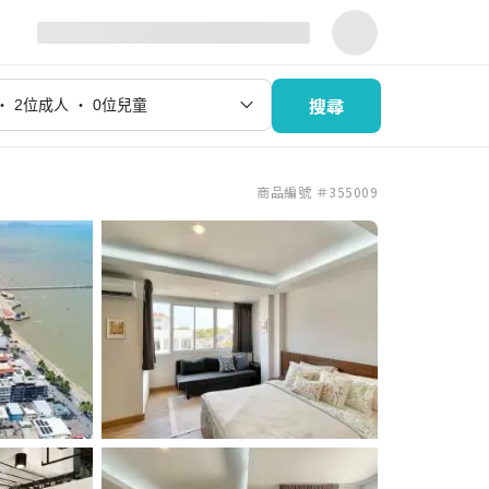
搜尋
商品編號 ＃355009