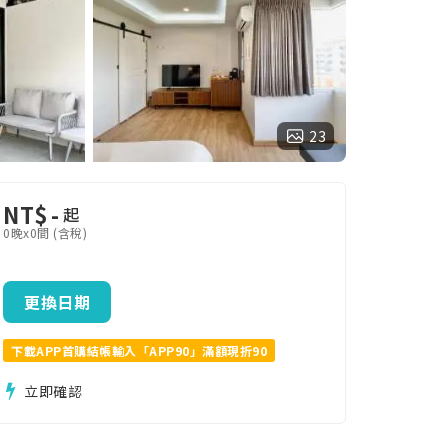
23
NT$
-
起
0晚x0間 (含稅)
更換日期
下載APP首購結帳輸入「APP90」滿額現折90
立即確認