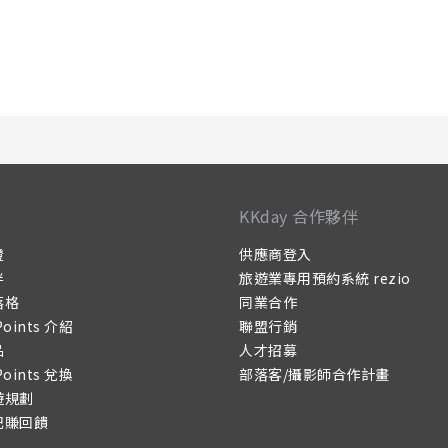
KKday 合作夥伴
證
供應商登入
伴
旅遊業專用預約系統 rezio
落格
同業合作
Points 介紹
聯盟行銷
品
人才招募
Points 兌換
部落客/攝影師合作計畫
遊規劃
記賺回饋