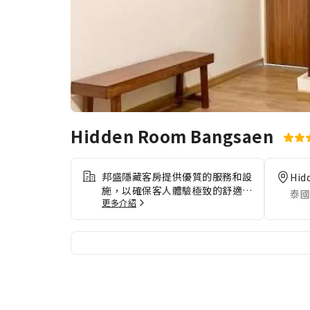
Hidden Room Bangsaen
邦盛隱藏客房提供優質的服務和設
Hid
施，以確保客人體驗極致的舒適。
泰國
更多介紹
在住宿期間使用免費網路以保持訊
息暢通。對於長時間旅行或有需要
的旅客，洗衣服務可確保您喜愛的
旅行衣物保持乾淨並可隨時取用。
想好好放鬆休息嗎？充分利用在邦
盛隱藏客房的住宿時光，盡情享受
客房服務等設施。 為了確保您獲
得最大程度的放鬆，客房擁有溫馨