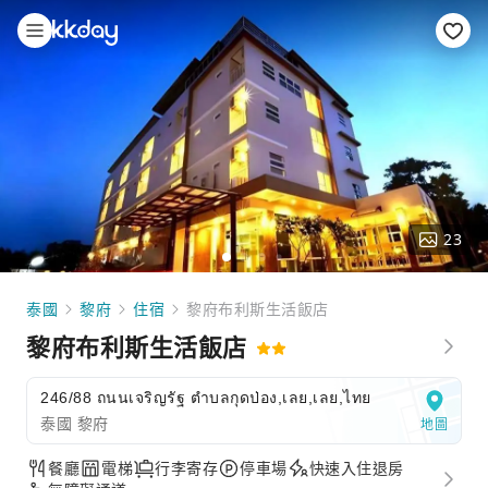
23
泰國
黎府
住宿
黎府布利斯生活飯店
黎府布利斯生活飯店
246/88 ถนนเจริญรัฐ ตำบลกุดป่อง,เลย,เลย,ไทย
泰國 黎府
地圖
餐廳
電梯
行李寄存
停車場
快速入住退房