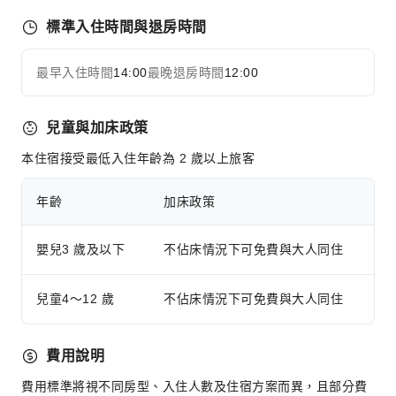
公共休息室/電視室
標準入住時間與退房時間
櫃檯服務
最早入住時間
14:00
最晚退房時間
12:00
旅遊票務服務
展開全部
行李寄存
快速入住退房
兒童與加床政策
24 小時櫃檯
本住宿接受最低入住年齡為 2 歲以上旅客
安全與保全
年齡
加床政策
急救包
公共區域監控
嬰兒3 歲及以下
不佔床情況下可免費與大人同住
滅火器
保全人員
兒童4～12 歲
不佔床情況下可免費與大人同住
無障礙設施
無障礙通道
費用說明
費用標準將視不同房型、入住人數及住宿方案而異，且部分費