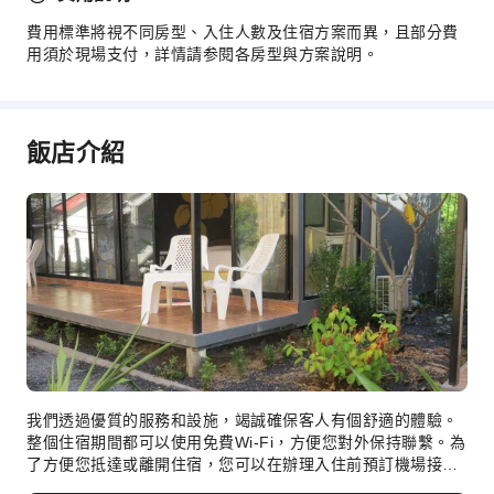
費用標準將視不同房型、入住人數及住宿方案而異，且部分費
旅遊票務服務
用須於現場支付，詳情請参閱各房型與方案說明。
置物櫃
行李寄存
櫃檯貴重物品保險箱
飯店介紹
快速入住退房
安全與保全
滅火器
我們透過優質的服務和設施，竭誠確保客人有個舒適的體驗。
整個住宿期間都可以使用免費Wi-Fi，方便您對外保持聯繫。為
了方便您抵達或離開住宿，您可以在辦理入住前預訂機場接送
服務。 透過住宿提供的交通服務，探索蘭塔島更便利。 若您