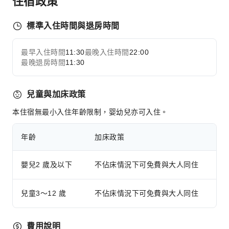
住宿政策
交通服務
接送機服務
標準入住時間與退房時間
租車服務
最早入住時間
11:30
最晚入住時間
22:00
叫車服務
展開全部
最晚退房時間
11:30
自行車租賃服務
清潔服務
兒童與加床政策
乾洗服務
本住宿無最小入住年齡限制，婴幼兒亦可入住。
洗衣服務
公共區域設施
年齡
加床政策
公共區域wifi
嬰兒2 歲及以下
不佔床情況下可免費與大人同住
花園
共用廚房
兒童3～12 歲
不佔床情況下可免費與大人同住
吸菸區
停車場
費用說明
櫃檯服務