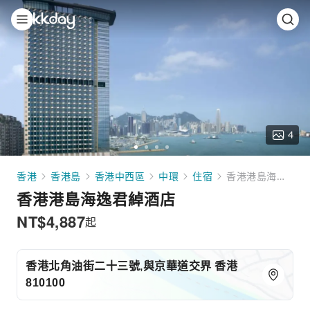
4
Go
Go
Go
Go
to
to
to
to
香港
香港島
香港中西區
中環
住宿
香港港島海逸君綽酒店
slide
slide
slide
slide
香港港島海逸君綽酒店
1
2
3
4
NT$
4,887
起
香港北角油街二十三號,與京華道交界 香港
810100