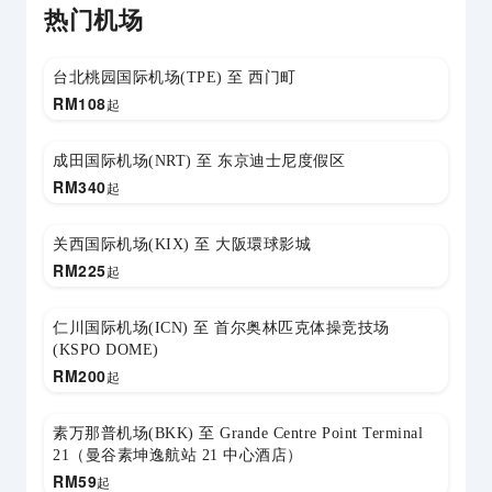
热门机场
台北桃园国际机场(TPE) 至 西门町
RM
108
起
成田国际机场(NRT) 至 东京迪士尼度假区
RM
340
起
关西国际机场(KIX) 至 大阪環球影城
RM
225
起
仁川国际机场(ICN) 至 首尔奥林匹克体操竞技场
(KSPO DOME)
RM
200
起
素万那普机场(BKK) 至 Grande Centre Point Terminal
21（曼谷素坤逸航站 21 中心酒店）
RM
59
起