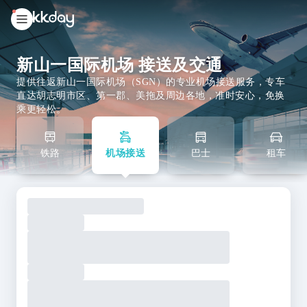
unread
notifications
新山一国际机场 接送及交通
提供往返新山一国际机场（SGN）的专业机场接送服务，专车
直达胡志明市区、第一郡、美拖及周边各地，准时安心，免换
乘更轻松。
铁路
机场接送
巴士
租车