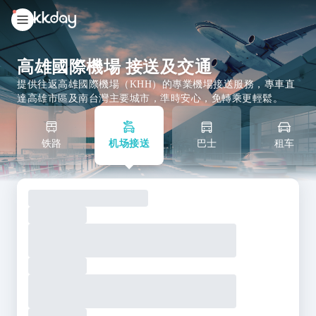
unread
notifications
高雄國際機場 接送及交通
提供往返高雄國際機場（KHH）的專業機場接送服務，專車直
達高雄市區及南台灣主要城市，準時安心，免轉乘更輕鬆。
铁路
机场接送
巴士
租车