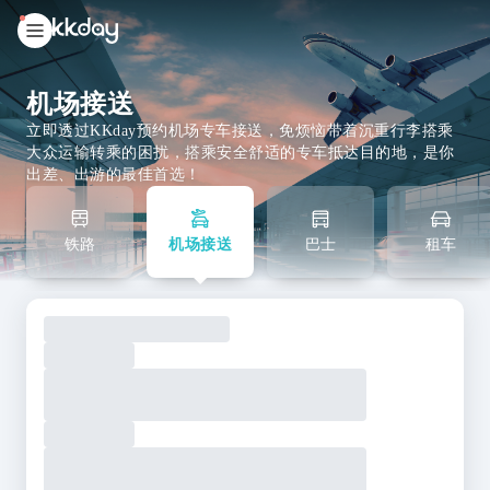
unread
notifications
机场接送
立即透过KKday预约机场专车接送，免烦恼带着沉重行李搭乘
大众运输转乘的困扰，搭乘安全舒适的专车抵达目的地，是你
出差、出游的最佳首选！
铁路
机场接送
巴士
租车