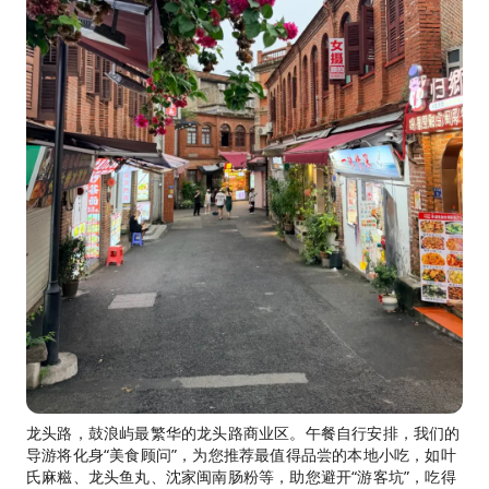
龙头路，鼓浪屿最繁华的龙头路商业区。午餐自行安排，我们的
导游将化身“美食顾问”，为您推荐最值得品尝的本地小吃，如叶
氏麻糍、龙头鱼丸、沈家闽南肠粉等，助您避开“游客坑”，吃得