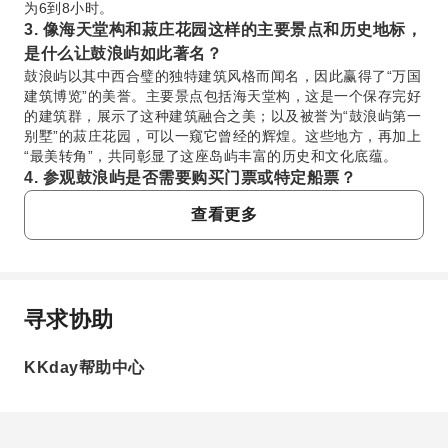
为6到8小时。
3. 像海天堂构和菽庄花园这样的主要景点和历史地标，
是什么让鼓浪屿如此著名？
鼓浪屿以其中西合璧的独特建筑风格而闻名，因此赢得了“万国
建筑博览”的美誉。主要景点包括海天堂构，这是一个保存完好
的建筑群，展示了这种建筑融合之美；以及被誉为“鼓浪屿第一
别墅”的菽庄花园，可以一窥它曾经的辉煌。这些地方，再加上
“最美转角”，共同彰显了这座岛屿丰富的历史和文化底蕴。
4. 参观鼓浪屿是否需要购买门票或特定船票？
虽然鼓浪屿本身进入岛屿不需要缴纳普通门票，但游客需要购
查看更多
买前往岛屿的轮渡票。此外，鼓浪屿上的某些景点，如海天堂
构或菽庄花园，可能有自己的单独门票，需要在每个景点单独
购买。
5. 在鼓浪屿的“最美转角”和龙头路，游客可以体验到哪
些独特的乐趣？
寻求协助
常问问题
在“最美转角”，游客可以沉浸在风景如画的街景中，捕捉绝佳
的拍照机会，感受这座岛屿怀旧的魅力。龙头路是一条繁华的
KKday帮助中心
步行街，以其各种当地街头小吃、手工艺品店和充满活力的氛
1. 鼓浪屿位于哪里？如何从厦门前往？
围而闻名。在这里，您可以品尝正宗的厦门小吃，体验鼓浪屿
鼓浪屿位于中国福建省厦门市的海岸线外。从厦门前往该
热闹的本地文化。
岛，游客通常需要乘坐轮渡。主要的出发码头是厦门国际
6. 游客在大德头海滩能看到和体验到什么？
邮轮中心（五通码头）。轮渡不仅是前往这座无车岛屿最