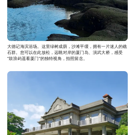
大德记海滨浴场。这里绿树成荫，沙滩平缓，拥有一片迷人的礁
石群。您可以在此放松，远眺对岸的厦门岛、演武大桥，感受
“鼓浪屿遥看厦门”的独特视角，拍照留念。