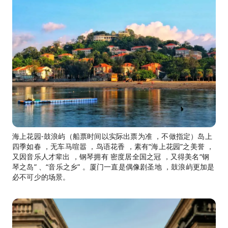
海上花园-鼓浪屿（船票时间以实际出票为准 ，不做指定）岛上
四季如春 ，无车马喧嚣 ，鸟语花香 ，素有“海上花园”之美誉 ，
又因音乐人才辈出 ，钢琴拥有 密度居全国之冠 ，又得美名“钢
琴之岛” 、“音乐之乡” 。厦门一直是偶像剧圣地 ，鼓浪屿更加是
必不可少的场景。