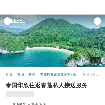
unread
notifications
3
首頁
泰国
春蓬
春蓬府春蓬群岛国家公园
泰国华欣往返春蓬私人接送服务
泰国华欣往返春蓬私人接送服务
现场请出示电子凭证