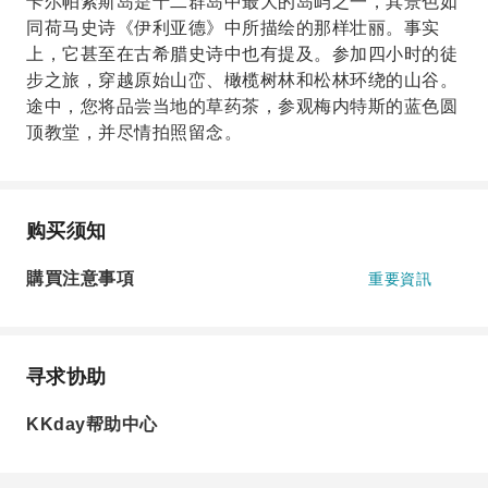
卡尔帕索斯岛是十二群岛中最大的岛屿之一，其景色如
同荷马史诗《伊利亚德》中所描绘的那样壮丽。事实
上，它甚至在古希腊史诗中也有提及。参加四小时的徒
步之旅，穿越原始山峦、橄榄树林和松林环绕的山谷。
途中，您将品尝当地的草药茶，参观梅内特斯的蓝色圆
顶教堂，并尽情拍照留念。
购买须知
購買注意事項
重要資訊
寻求协助
KKday帮助中心