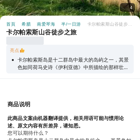
4
首頁
希腊
南爱琴海
半/一日游
卡尔帕索斯山谷徒步之旅
卡尔帕索斯山谷徒步之旅
亮点
卡尔帕索斯岛是十二群岛中最大的岛屿之一，其景
色如同荷马史诗《伊利亚德》中所描绘的那样壮
丽。事实上，它甚至在古希腊史诗中也有提及。参
加四小时的徒步之旅，穿越原始山峦、橄榄树林和
松林环绕的山谷。途中，您将品尝当地的草药茶，
参观梅内特斯的蓝色圆顶教堂，并尽情拍照留念。
商品说明
此商品文案由机器翻译提供，相关用语可能与惯用论
述、原文内容有所差异，请知悉。
您可以期待什么？