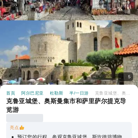
5
首頁
阿尔巴尼亚
杜勒斯
半/一日游
克鲁亚城堡、奥斯曼集市和萨里萨尔提克导览游
克鲁亚城堡、奥斯曼集市和萨里萨尔提克导
览游
亮点
预订您的行程，参观克鲁亚城堡、斯坎德培博物