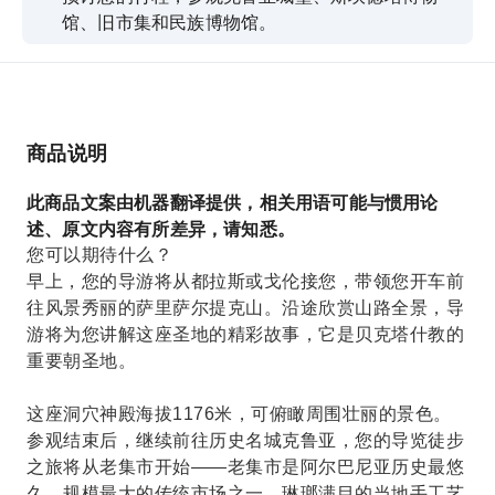
馆、旧市集和民族博物馆。
商品说明
此商品文案由机器翻译提供，相关用语可能与惯用论
述、原文内容有所差异，请知悉。
您可以期待什么？
早上，您的导游将从都拉斯或戈伦接您，带领您开车前
往风景秀丽的萨里萨尔提克山。沿途欣赏山路全景，导
游将为您讲解这座圣地的精彩故事，它是贝克塔什教的
重要朝圣地。
这座洞穴神殿海拔1176米，可俯瞰周围壮丽的景色。
参观结束后，继续前往历史名城克鲁亚，您的导览徒步
之旅将从老集市开始——老集市是阿尔巴尼亚历史最悠
久、规模最大的传统市场之一，琳瑯满目的当地手工艺