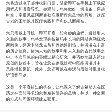
您将透过电子邮件收到门票，随后即可在手机上下载应
用程式和语音导览。参观前，您将做好一切准备，穿越
时空，亲眼见证阿斯克勒庇俄斯疗愈圣地的辉煌。这座
古老的圣地以其医疗实践和疗愈仪式而闻名。
您只需戴上耳机，即可开启一段奇妙的旅程。透过引人
入胜的叙事，您将发现身披希玛申长袍的阿斯克勒庇俄
斯雕像，探索卡塔戈吉翁和奥德姆剧场，并沉浸在丰富
的历史信息、鲜为人知的故事和引人入胜的古代轶事之
中。本次导览的内容经过精心研究，并巧妙地融入简短
原创的叙述中，旨在让您在参观过程中既能沉浸其中，
又能增长见识。此外，您还可以在参观前后随时重复收
听语音导览。
这是一个不容错过的机会，让您深入了解古希腊人在医
药之神面前寻求治愈和精神复兴的圣地，并以一种全新
的方式与周围环境建立联系。