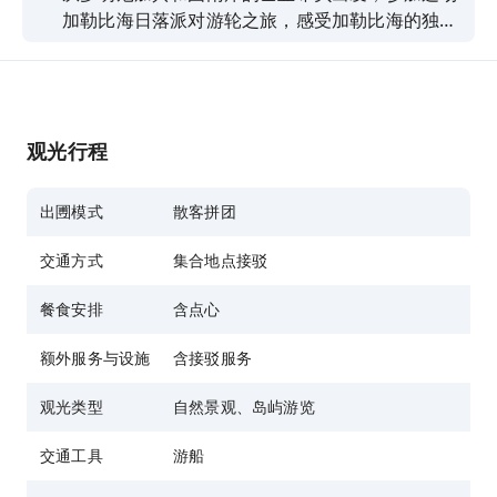
加勒比海日落派对游轮之旅，感受加勒比海的独特
节奏。您将在傍晚时分登船，驶向珊瑚礁，享受浮
潜的乐趣。之后，您可以躺在甲板上，伴随著现场
DJ带来的动态节拍尽情放松。船上备有鸡尾酒、当
地兰姆酒和软饮，以及美味的玉米片小吃，让您活
观光行程
力满满。沿著海岸线航行，欣赏加勒比海日落时
分，橙色、粉红色和紫色交织的绚丽色彩。您将在
晚上7点左右返回岸边，尽情享受美好的夜晚时
出圑模式
散客拼团
光。
交通方式
集合地点接驳
餐食安排
含点心
额外服务与设施
含接驳服务
观光类型
自然景观、岛屿游览
交通工具
游船