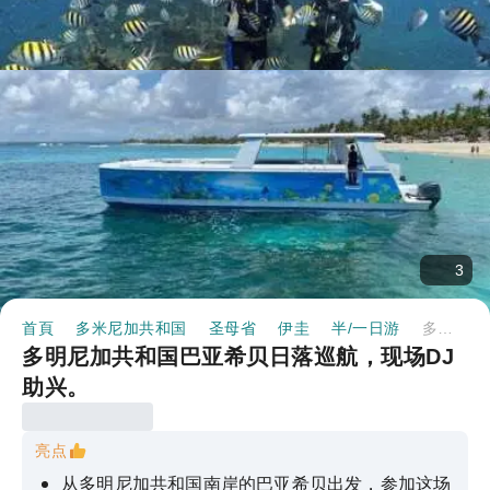
3
首頁
多米尼加共和国
圣母省
伊圭
半/一日游
多明尼加共和国巴亚希贝日落巡航，现场DJ助兴。
多明尼加共和国巴亚希贝日落巡航，现场DJ
助兴。
亮点
从多明尼加共和国南岸的巴亚希贝出发，参加这场