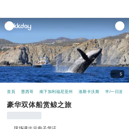
unread
notifications
5
首頁
墨西哥
南下加利福尼亚州
洛斯卡沃斯
半/一日游
豪华双体船赏鲸之旅
现场请出示电子凭证