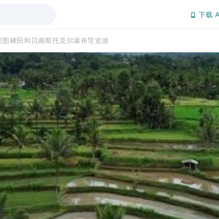
下载 A
巴图梯田和贝南斯托克尔瀑布导览游