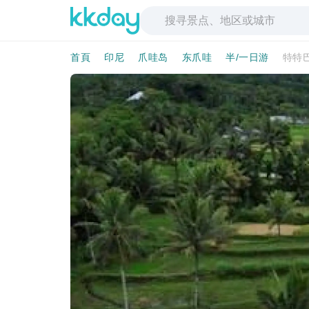
首頁
印尼
爪哇岛
东爪哇
半/一日游
特特