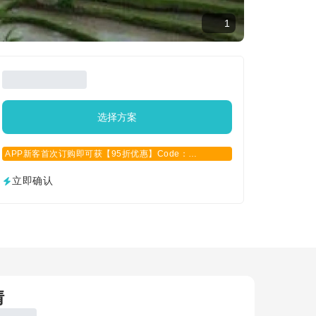
1
选择方案
APP新客首次订购即可获【95折优惠】Code：
APPCN2025
立即确认
情