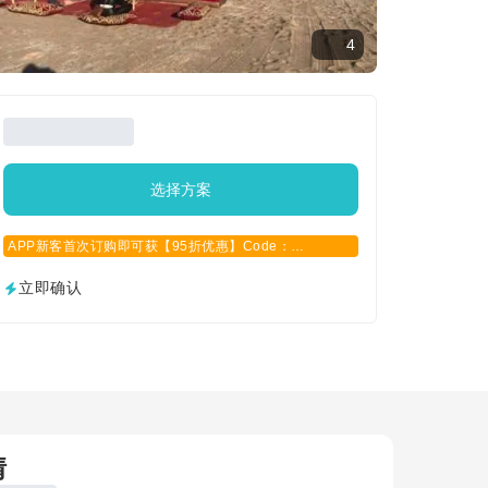
4
选择方案
APP新客首次订购即可获【95折优惠】Code：
APPCN2025
立即确认
情