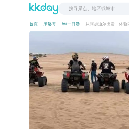
首頁
摩洛哥
半/一日游
从阿加迪尔出发，体验