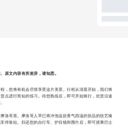
述、原文内容有所差异，请知悉。
行程，您将有机会尽情享受这片美景。行程从清晨开始，我们将
租赁点进行简短的练习。待您熟练后，即可开始骑行，欣赏沿途
念。
宗摩洛哥茶。摩洛哥人早已将冲泡这款香气四溢的饮品的技艺臻
托车停靠站。归还您的自行车、护目镜和围巾后，即可搭乘巴士