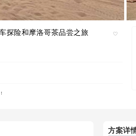
车探险和摩洛哥茶品尝之旅
！
方案详