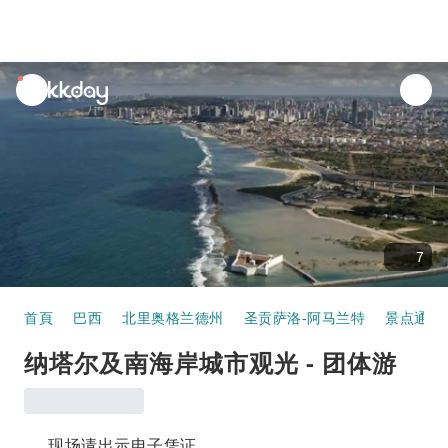
unread
notifications
7
首頁
巴西
北里奥格兰德州
圣贡萨洛-阿马兰特
景点通票
纳塔尔及南海岸城市观光 - 团体游
现场请出示电子凭证