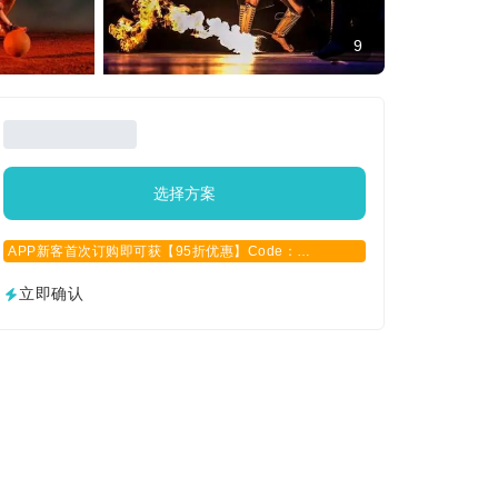
9
选择方案
APP新客首次订购即可获【95折优惠】Code：
APPCN2025
立即确认