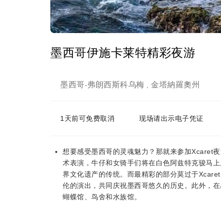
墨西哥伊施卡莱特精彩夜游
墨西哥
弗朗西斯科乌梅
金塔納羅奧州
-
,
1天前可免费取消
现场请出示电子凭证
想要感受墨西哥的灵魂魅力？那就来参加Xcare
术表演，牛仔和女骑手们将在白色阿兹特克骏马上
界文化遗产的传统。而最精彩的部分莫过于Xcaret Mé
伦的演出，共同庆祝墨西哥悠久的历史。此外，在
蝴蝶馆、鸟舍和水族馆。