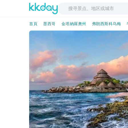
首頁
墨西哥
金塔納羅奧州
弗朗西斯科乌梅