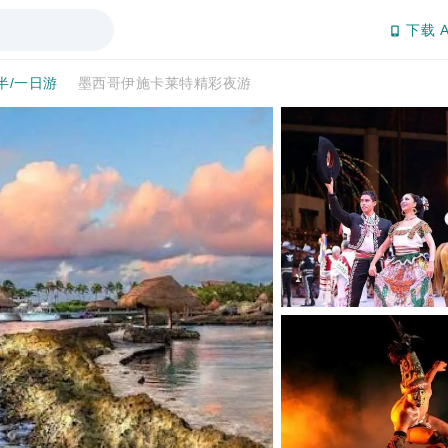
下载 A
半/一日游
墨西哥伊施卡莱特精彩夜游