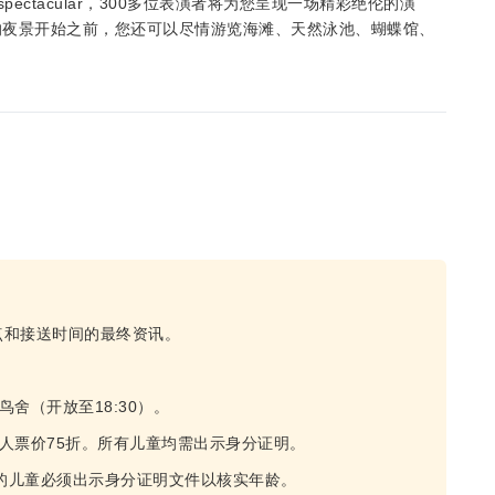
Espectacular，300多位表演者将为您呈现一场精彩绝伦的演
的夜景开始之前，您还可以尽情游览海滩、天然泳池、蝴蝶馆、
点和接送时间的最终资讯。
鸟舍（开放至18:30）。
成人票价75折。所有儿童均需出示身分证明。
12 岁的儿童必须出示身分证明文件以核实年龄。