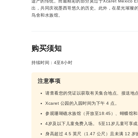
遗产的传统。而最精彩的部分莫过于Xcaret México 
出，共同庆祝墨西哥悠久的历史。此外，在星光璀璨
鸟舍和水族馆。
购买须知
持续时间：4至8小时
注意事项
请查看您的凭证以获取有关集合地点、接送地
Xcaret 公园的入园时间为下午 4 点。
参观珊瑚礁水族馆（开放至18:45）、蝴蝶馆和
4岁及以下儿童免费入场。 5至11岁儿童可享
身高超过 4.5 英尺（1.47 公尺）且未满 