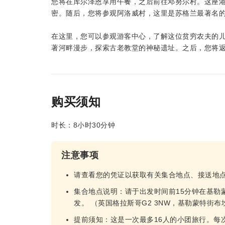
您将在库尔泽恩享用午餐，之后前往邓努尔村。这座
密。随后，您将参观阿洛威村，这里是苏格兰最著名的
在这里，您可以参观游客中心，了解这位贫穷农夫的
著河畔漫步，探索古老教堂的神秘遗址。之后，您将
购买须知
时长：8小时30分钟
注意事项
请查看您的凭证以获取有关集合地点、接送地
集合地点说明：请于出发时间前15分钟在基勒
发。 （英国格拉斯哥G2 3NW，基勒蒙特街
提前须知：这是一次最多16人的小团旅行。每