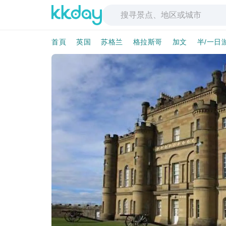
首頁
英国
苏格兰
格拉斯哥
加文
半/一日