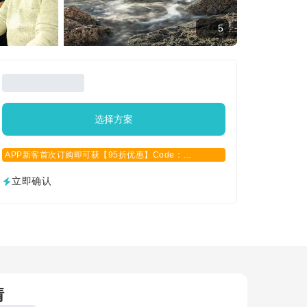
5
选择方案
APP新客首次订购即可获【95折优惠】Code：
APPCN2025
立即确认
情