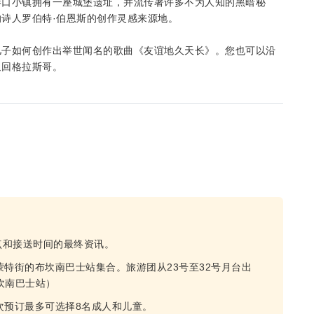
港口小镇拥有一座城堡遗址，并流传著许多不为人知的黑暗秘
诗人罗伯特·伯恩斯的创作灵感来源地。
儿子如何创作出举世闻名的歌曲《友谊地久天长》。您也可以沿
返回格拉斯哥。
点和接送时间的最终资讯。
蒙特街的布坎南巴士站集合。旅游团从23号至32号月台出
布坎南巴士站）
次预订最多可选择8名成人和儿童。