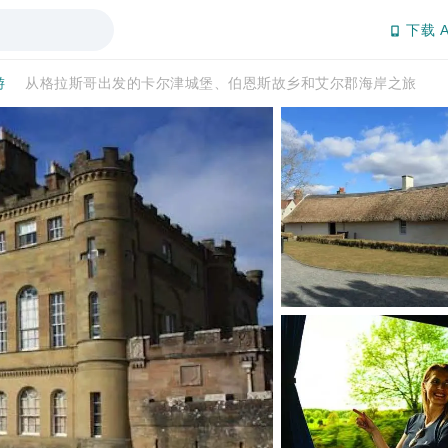
下载 A
游
从格拉斯哥出发的卡尔津城堡、伯恩斯故乡和艾尔郡海岸之旅