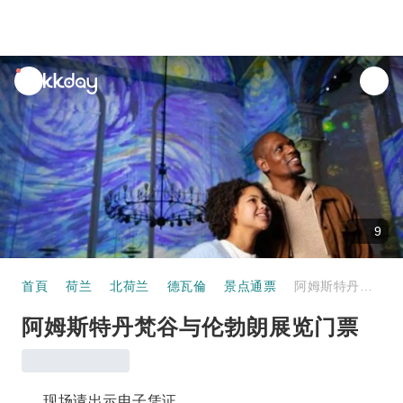
unread
notifications
9
首頁
荷兰
北荷兰
德瓦倫
景点通票
阿姆斯特丹梵谷与伦勃朗展览门票
阿姆斯特丹梵谷与伦勃朗展览门票
现场请出示电子凭证