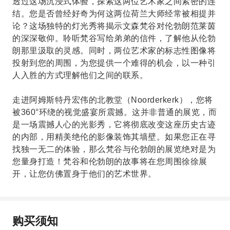
透过这场沉浸式体验，探索这两位艺术家之间紧密的连
结。您是否曾经好奇为何这两位荷兰大师经常被相提并
论？这场独特的灯光秀将揭示文森梵谷对伦勃朗范莱茵
的深深敬仰。聆听梵谷写给弟弟的信件，了解他从伦勃
朗那里汲取的灵感。同时，两位艺术家的标志性图像将
投射到您的周围，为您提供一个难得的机会，以一种引
人入胜的方式理解他们之间的联系。
走进阿姆斯特丹宏伟的北教堂（Noorderkerk），您将
被360°环绕的视觉盛宴所震撼。这并非普通的展览，而
是一场震撼人心的光影秀，它将彻底改变这座历史古迹
的内部，用精美绝伦的影像装饰其墙壁。如果您正在寻
找独一无二的体验，那么梵谷与伦勃朗的展览绝对是为
您量身打造！梵谷和伦勃朗的故事将在您周围徐徐展
开，让您仿佛置身于他们的艺术世界。
购买须知