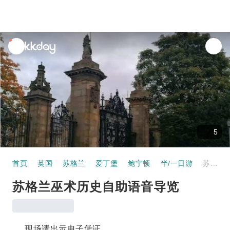
unread
notifications
5
首頁
英国
苏格兰
爱丁堡
鲍宁顿
半/一日游
苏格兰巫术历史自助语音导览
苏格兰巫术历史自助语音导览
现场请出示电子凭证