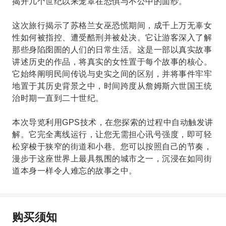
揭开几个世纪以来笼罩在恐惧与不公中的面纱。
这次旅行揭示了苏格兰女巫恐慌期间，成千上万无辜女
性如何被指控、遭受酷刑并被处决。它让游客深入了解
那些身陷囹圄的人们的日常生活。这是一部以真实故事
讲述历史的作品，将真实的女性置于每个故事的核心。
它始终阐明民间传说与史实之间的区别，并将事件牢牢
地置于其历史背景之中，时间跨度从詹姆斯六世国王统
治时期一直到二十世纪。
本次导览利用GPS技术，在您探索的过程中自动触发讲
解。它完全离线运行，让您无需担心讯号强度，即可轻
松穿梭于狭窄的街道和小巷。您可以按照自己的节奏，
漫步于这座世界上最具氛围的城市之一，沉浸在如同街
道本身一样令人难忘的故事之中。
购买须知