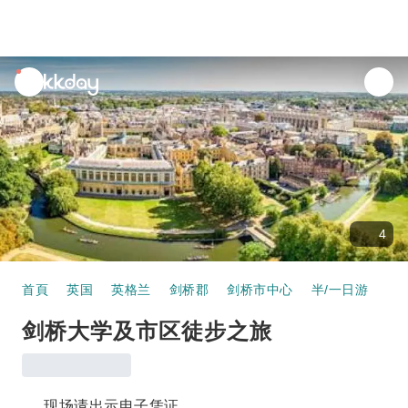
unread
notifications
4
首頁
英国
英格兰
剑桥郡
剑桥市中心
半/一日游
剑
剑桥大学及市区徒步之旅
现场请出示电子凭证