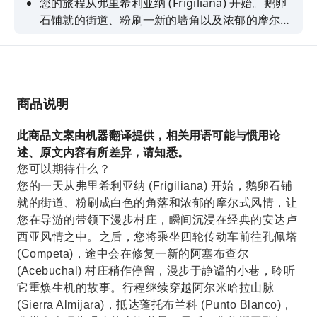
您的旅程从弗里希利亚纳 (Frigiliana) 开始。鹅卵
石铺就的街道、粉刷一新的墙角以及浓郁的摩尔式
风情，让您在导游的带领下漫步村庄，瞬间沉浸在
经典的安达卢西亚风情之中。随后，您将乘坐四轮
传动车前往孔佩塔 (Competa)，途中会在修复一
新的阿塞布查尔 (Acebuchal) 小镇稍作停留，漫步
商品说明
于静谧的小巷，聆听小镇重焕生机的故事。之后，
我们将穿越阿尔米哈拉山脉 (Sierra Almijara) 前往
此商品文案由机器翻译提供，相关用语可能与惯用论
蓬托布兰科 (Punto Blanco)，欣赏令人叹为观止
述、原文内容有所差异，请知悉。
的山海美景。最后，我们将返回孔佩塔，了解小镇
您可以期待什么？
的历史，欣赏其独特的建筑风格，并在商店里随意
您的一天从弗里希利亚纳 (Frigiliana) 开始，鹅卵石铺
逛逛，然后再启程返回。
就的街道、粉刷成白色的角落和浓郁的摩尔式风情，让
您在导游的带领下漫步村庄，瞬间沉浸在经典的安达卢
西亚风情之中。之后，您将乘坐四轮传动车前往孔佩塔
(Competa)，途中会在修复一新的阿塞布查尔
(Acebuchal) 村庄稍作停留，漫步于静谧的小巷，聆听
它重焕生机的故事。行程继续穿越阿尔米哈拉山脉
(Sierra Almijara)，抵达蓬托布兰科 (Punto Blanco)，