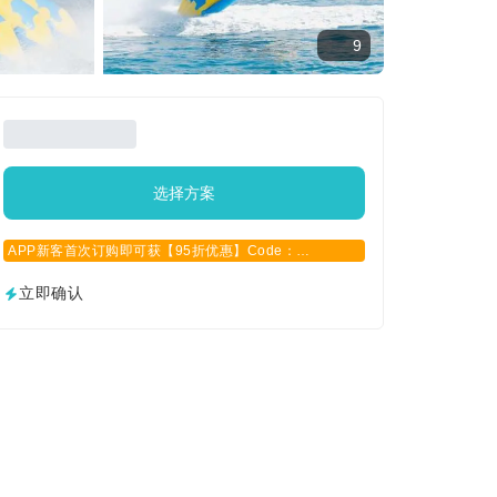
9
选择方案
APP新客首次订购即可获【95折优惠】Code：
APPCN2025
立即确认