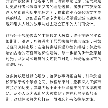
开启一段德国中心地带的自助语音导览之旅，这无疑是
历史爱好者和浪漫主义者的理想选择。漫步在韦茨拉尔
迷人的街道和历史地标之间，探索这座点燃歌德文学灵
感的城市。这条语音导览专为那些渴望透过城市建筑奇
观和引人入胜的故事与过去建立联系的人们而设计。
旅程始于气势恢宏的韦茨拉尔大教堂，终于宁静的罗森
加斯街。沿途，您将漫步于熙熙攘攘的古老市场，例如
艾森马克特市场；在洛特豪斯偶遇歌德的缪斯；并欣赏
诸如古老的石桥等地标性建筑。每一步都仿佛带您穿越
时光，从罗马式建筑到文艺复兴时期，展现这座城市的
演进历程。
这条路线经过精心规划，确保叙事流畅自然，引导您轻
松穿梭于各个景点之间。旅程结束时，您将深入了解韦
茨拉尔的历史，其魅力远不止于那些精美的半木结构建
筑。从令人叹为观止的大教堂到宁静祥和的罗森加斯
街，这些体验将为您打造一段难忘的韦茨拉尔之旅。