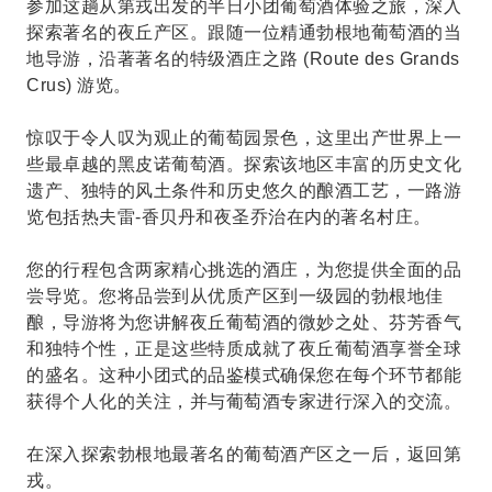
参加这趟从第戎出发的半日小团葡萄酒体验之旅，深入
探索著名的夜丘产区。跟随一位精通勃根地葡萄酒的当
地导游，沿著著名的特级酒庄之路 (Route des Grands
Crus) 游览。
惊叹于令人叹为观止的葡萄园景色，这里出产世界上一
些最卓越的黑皮诺葡萄酒。探索该地区丰富的历史文化
遗产、独特的风土条件和历史悠久的酿酒工艺，一路游
览包括热夫雷-香贝丹和夜圣乔治在内的著名村庄。
您的行程包含两家精心挑选的酒庄，为您提供全面的品
尝导览。您将品尝到从优质产区到一级园的勃根地佳
酿，导游将为您讲解夜丘葡萄酒的微妙之处、芬芳香气
和独特个性，正是这些特质成就了夜丘葡萄酒享誉全球
的盛名。这种小团式的品鉴模式确保您在每个环节都能
获得个人化的关注，并与葡萄酒专家进行深入的交流。
在深入探索勃根地最著名的葡萄酒产区之一后，返回第
戎。