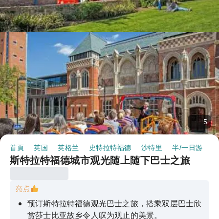
5
首頁
英国
英格兰
史特拉特福德
沙特里
半/一日游
斯特拉特福德城市观光随上随下巴士之旅
亮点
预订斯特拉特福德观光巴士之旅，搭乘双层巴士欣
赏莎士比亚故乡令人叹为观止的美景。