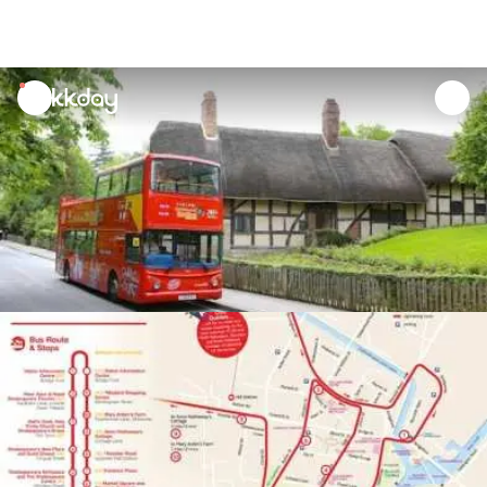
unread
notifications