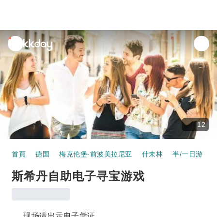
unread
notifications
12
首頁
德国
梅克伦堡-前波美拉尼亚
什未林
半/一日游
斯希丹自助电子寻宝游戏
现场请出示电子凭证