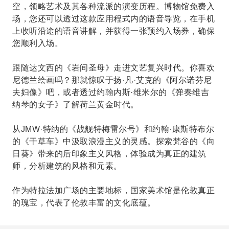
空，领略艺术及其各种流派的演变历程。博物馆免费入
场，您还可以透过这款应用程式内的语音导览，在手机
上收听沿途的语音讲解，并获得一张预约入场券，确保
您顺利入场。
跟随达文西的《岩间圣母》走进文艺复兴时代。你喜欢
尼德兰绘画吗？那就惊叹于扬·凡·艾克的《阿尔诺芬尼
夫妇像》吧，或者透过约翰内斯·维米尔的《弹奏维吉
纳琴的女子》了解荷兰黄金时代。
从JMW·特纳的《战舰特梅雷尔号》和约翰·康斯特布尔
的《干草车》中汲取浪漫主义的灵感。探索梵谷的《向
日葵》带来的后印象主义风格，体验成为真正的建筑
师，分析建筑的风格和元素。
作为特拉法加广场的主要地标，国家美术馆是伦敦真正
的瑰宝，代表了伦敦丰富的文化底蕴。